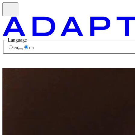
Language
en
da